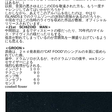
はあるが。）
以前、音質の悪さゆえにこのCDを敬遠された方も、もう一度チ
ャレンジしてみてはいかがだろうか？
しかしながら、あえてこのアルバムを出したのは、やはり
ISLANDSまでのクリムゾンへの決別の意味があるのだろうか。
※現在ではこの当時のライヴを収めた作品が数枚、オフィシャル
リリースされています。
＜21st SCHIZOID MAN＞
中間部は、まるでディスヒートの様だったり、70年代のマイル
ス・デイヴィスの様だったりもする。
低音が割れてしまっているのが雰囲気を一層盛り上げているよう
にも思える。
＜GROON＞
原曲は、２ｎｄ発表前の“CAT FOOD”のシングルのＢ面に収めら
れていた曲。
途中、ドラムソロが入るが、そのドラムソロの後半、vcs３シン
セサイザーによる
強烈な処理がなされる。
インパクト １００
テクニック ９０
ポップ性 ０
コンセプト ６０
センス ９０
cowbell flower