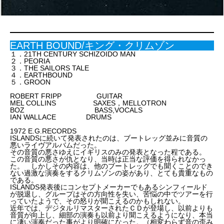
EARTH BOUND/キング・クリムゾン
１．21TH CENTURY SCHIZOIDO MAN
２．PEORIA
３．THE SAILORS TALE
４．EARTHBOUND
５．GROON
ROBERT FRIPP GUITAR
MEL COLLINS SAXES，MELLOTRON
BOZ BASS,VOCALS
IAN WALLACE DRUMS
1972 E.G.RECORDS
ISLANDSに続いて発表されたのは、ブートレッグ並みに音質の
悪いライヴアルバムだった。
その音質の悪さゆえにイギリスのみの発表となった程である。
この音質の悪さが仇となり、当時は正当な評価を得られなかっ
た。 しかしその内容は、他のブートレッグでも聞くことのでき
ない過激な演奏をするクリムゾンの姿があり、とても貴重なもの
である。
ISLANDS発表後にコンセプトメーカーでもあるシンフィールド
が脱退し、グループはその方向性を失い、苦悩の中でツアーを行
っていたようで、その怒りが聞こえるのかもしれない。
近年では、デジタルリマスターされたＣＤが登場し、以前よりも
音質が向上し、細部の演奏も以前より聞こえるようになり、本当
に凄い演奏だった事がより明確になった。（相変わらず音の歪み